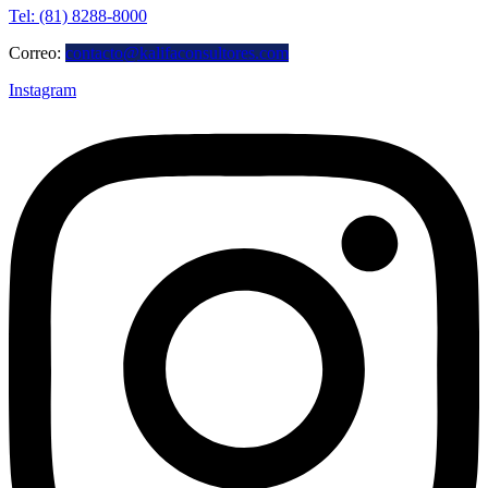
Tel: (81) 8288-8000
Correo:
contacto@kalifaconsultores.com
Instagram