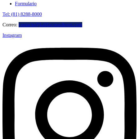
Formulario
Tel: (81) 8288-8000
Correo:
contacto@kalifaconsultores.com
Instagram