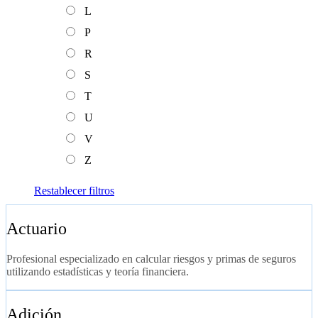
L
P
R
S
T
U
V
Z
Restablecer filtros
Actuario
Profesional especializado en calcular riesgos y primas de seguros
utilizando estadísticas y teoría financiera.
Adición