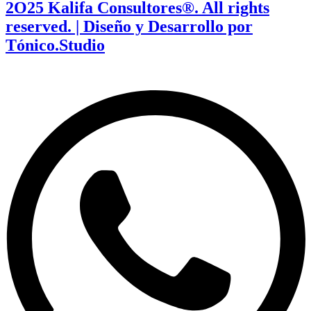
2O25 Kalifa Consultores®. All rights
reserved. | Diseño y Desarrollo por
Tónico.Studio