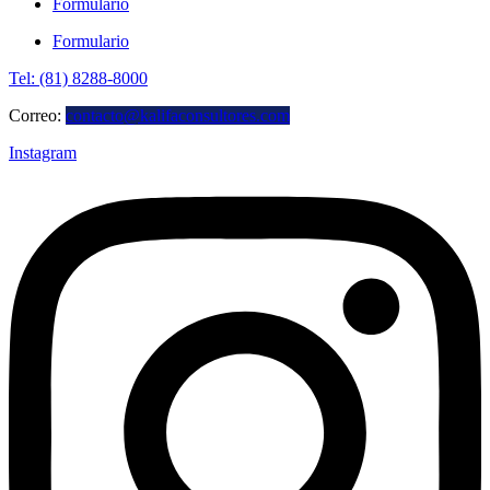
Formulario
Formulario
Tel: (81) 8288-8000
Correo:
contacto@kalifaconsultores.com
Instagram