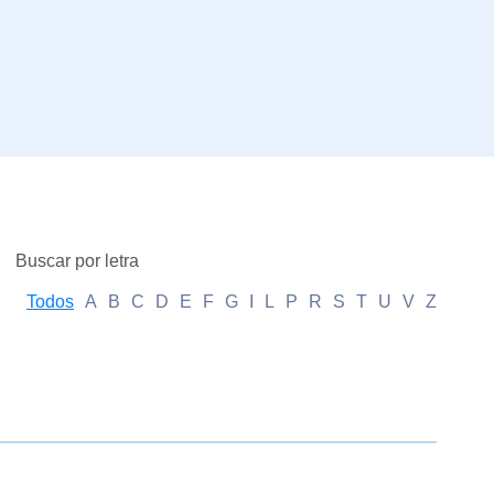
Buscar por letra
Todos
A
B
C
D
E
F
G
I
L
P
R
S
T
U
V
Z