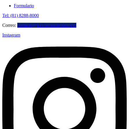
Formulario
Tel: (81) 8288-8000
Correo:
contacto@kalifaconsultores.com
Instagram