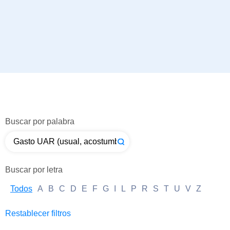
Buscar por palabra
Buscar por letra
Todos
A
B
C
D
E
F
G
I
L
P
R
S
T
U
V
Z
Restablecer filtros