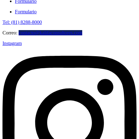
Formulario
Formulario
Tel: (81) 8288-8000
Correo:
contacto@kalifaconsultores.com
Instagram