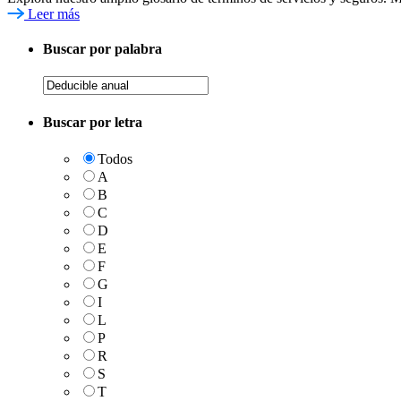
Leer más
Buscar por palabra
Buscar por letra
Todos
A
B
C
D
E
F
G
I
L
P
R
S
T