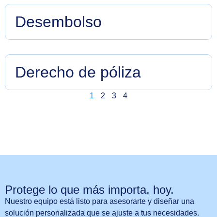
servicios médicos a sus asegurados.
Desembolso
Pago realizado por la aseguradora al asegurado o
beneficiario en caso de siniestro.
Derecho de póliza
Es básicamente la cantidad que paga el asegurado
1
2
3
4
por los gastos de expedición de una póliza. Al
derecho de póliza se le conoce también con el
nombre de recargo fijo.
Protege lo que más importa, hoy.
Nuestro equipo está listo para asesorarte y diseñar una
solución personalizada que se ajuste a tus necesidades.