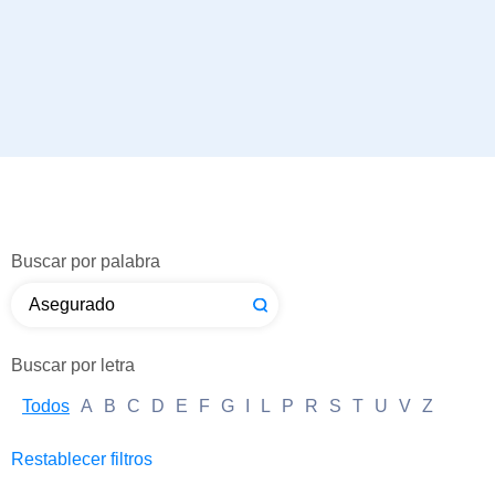
Buscar por palabra
Buscar por letra
Todos
A
B
C
D
E
F
G
I
L
P
R
S
T
U
V
Z
Restablecer filtros