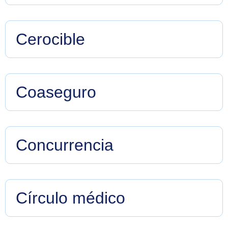
Provisión en una póliza de seguro que permite el
aumento del capital asegurado en un porcentaje
específico.
Cerocible
Término que usan algunos asegurados para eliminar
el deducible en la cobertura de daños materiales.
Coaseguro
Acuerdo donde el asegurado y la aseguradora
comparten la responsabilidad del siniestro, el
asegurado con un porcentaje topado.
Concurrencia
Forma de asegurar en la que el tomador del seguro
contrata varios seguros sin comunicarlo con los
aseguradores, quedando cada asegurador obligado a
Círculo médico
pagar la indemnización solo hasta el límite del valor
del interés asegurado.
Red de profesionales y centros de salud con los que
una aseguradora tiene acuerdos para proporcionar